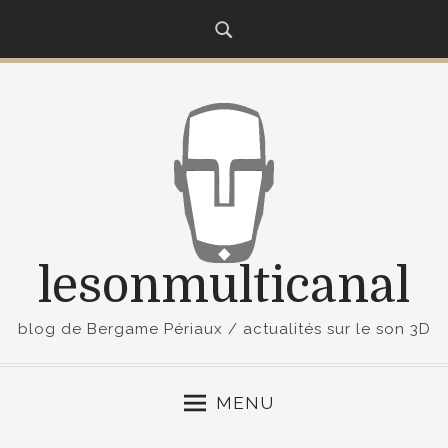
S
k
i
p
t
o
c
o
n
t
lesonmulticanal
e
n
t
blog de Bergame Périaux / actualités sur le son 3D
MENU