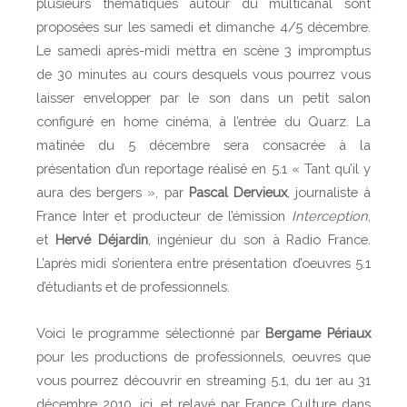
plusieurs thématiques autour du multicanal sont
proposées sur les samedi et dimanche 4/5 décembre.
Le samedi après-midi mettra en scène 3 impromptus
de 30 minutes au cours desquels vous pourrez vous
laisser envelopper par le son dans un petit salon
configuré en home cinéma, à l’entrée du Quarz. La
matinée du 5 décembre sera consacrée à la
présentation d’un reportage réalisé en 5.1 « Tant qu’il y
aura des bergers », par
Pascal Dervieux
, journaliste à
France Inter et producteur de l’émission
Interception
,
et
Hervé Déjardin
, ingénieur du son à Radio France
.
L’après midi s’orientera entre présentation d’oeuvres 5.1
d’étudiants et de professionnels.
Voici le programme sélectionné par
Bergame Périaux
pour les productions de professionnels, oeuvres que
vous pourrez découvrir en streaming 5.1, du 1er au 31
décembre 2010, ici, et relayé par France Culture dans