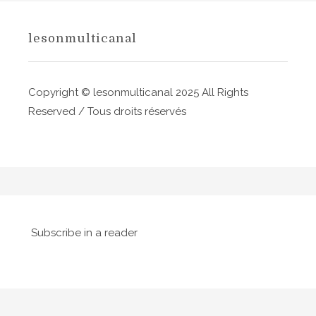
d
e
lesonmulticanal
l
’
Copyright © lesonmulticanal 2025 All Rights
a
Reserved / Tous droits réservés
r
t
i
c
l
Subscribe in a reader
e