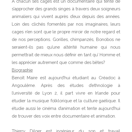
A chacun ses cages est un documentaire qui tente de
s’approcher des grands singes à travers deux soigneurs
animaliers qui vivent auprès d’eux depuis des années.
Loin des clichés fomentés par nos imaginaires, leurs
cages n’en sont que le propre miroir de notre regard et
de nos perceptions. Gorilles, chimpanzés, Bonobos ne
seraient-ils pas qu’une altérité humaine qui nous
permettrait de mieux nous définir en tant qu’ Homme et
les apprécier autrement que comme des bêtes?
Biographie
Benoît Maire est aujourd’hui étudiant au Créadoc à
Angoulême. Après des études d’ethnologie à
l’université de Lyon 2, il part vivre en Irlande pour
étudier la musique folklorique et la culture gaélique. Il
étudie aussi le cinéma d’animation et tente aujourd’hui
de trouver des voix entre documentaire et animation.
Thierry Dilger est ingénieur du son et travail