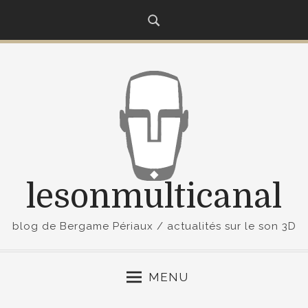
S
k
i
p
t
o
c
o
n
t
lesonmulticanal
e
n
t
blog de Bergame Périaux / actualités sur le son 3D
MENU