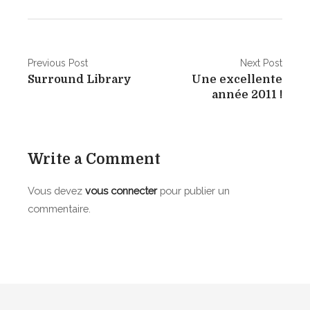
N
Previous Post
Next Post
Surround Library
Une excellente
a
année 2011 !
v
i
Write a Comment
g
a
Vous devez
vous connecter
pour publier un
commentaire.
t
i
o
n