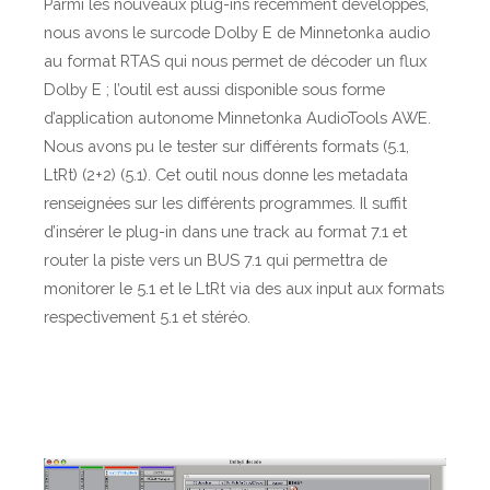
t
Parmi les nouveaux plug-ins récemment développés,
o
nous avons le surcode Dolby E de Minnetonka audio
o
au format RTAS qui nous permet de décoder un flux
l
Dolby E ; l’outil est aussi disponible sous forme
s
d’application autonome Minnetonka AudioTools AWE.
Nous avons pu le tester sur différents formats (5.1,
LtRt) (2+2) (5.1). Cet outil nous donne les metadata
renseignées sur les différents programmes. Il suffit
d’insérer le plug-in dans une track au format 7.1 et
router la piste vers un BUS 7.1 qui permettra de
monitorer le 5.1 et le LtRt via des aux input aux formats
respectivement 5.1 et stéréo.