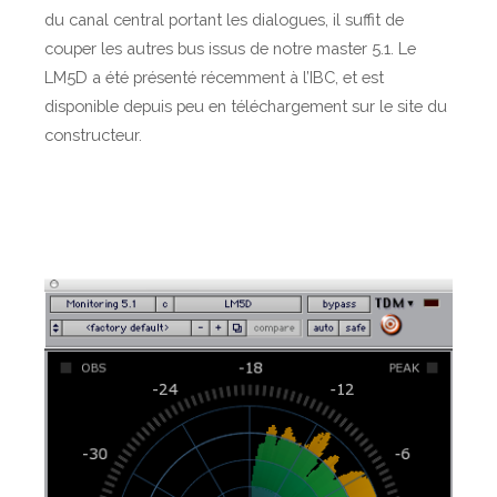
du canal central portant les dialogues, il suffit de
o
couper les autres bus issus de notre master 5.1. Le
d
LM5D a été présenté récemment à l’IBC, et est
a
disponible depuis peu en téléchargement sur le site du
g
constructeur.
e
5
.
1
e
t
l
a
m
e
s
u
r