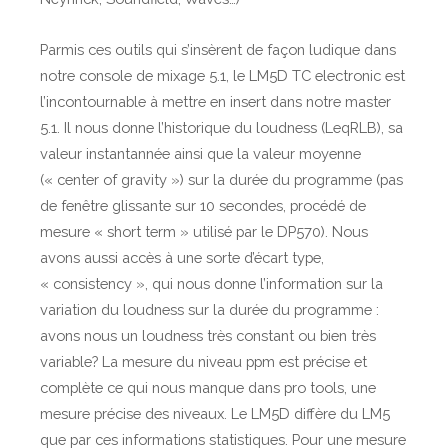
t
s
Parmis ces outils qui s’insèrent de façon ludique dans
u
notre console de mixage 5.1, le LM5D TC electronic est
r
l’incontournable à mettre en insert dans notre master
l
5.1. Il nous donne l’historique du loudness (LeqRLB), sa
e
valeur instantannée ainsi que la valeur moyenne
s
(« center of gravity ») sur la durée du programme (pas
o
de fenêtre glissante sur 10 secondes, procédé de
u
mesure « short term » utilisé par le DP570). Nous
t
avons aussi accès à une sorte d’écart type,
i
« consistency », qui nous donne l’information sur la
l
variation du loudness sur la durée du programme :
s
avons nous un loudness très constant ou bien très
d
variable? La mesure du niveau ppm est précise et
’
complète ce qui nous manque dans pro tools, une
e
mesure précise des niveaux. Le LM5D diffère du LM5
n
que par ces informations statistiques. Pour une mesure
c