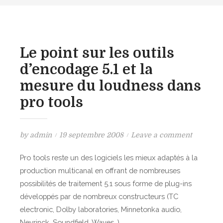
Le point sur les outils
d’encodage 5.1 et la
mesure du loudness dans
pro tools
P
o
by
admin
19 septembre 2008
Leave a comment
o
n
Pro tools reste un des logiciels les mieux adaptés à la
s
L
production multicanal en offrant de nombreuses
t
e
possibilités de traitement 5.1 sous forme de plug-ins
e
p
développés par de nombreux constructeurs (TC
d
o
electronic, Dolby laboratories, Minnetonka audio,
o
i
n
n
Neyrinck, Soundfield, Waves…)