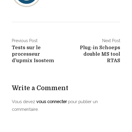
N
Previous Post
Next Post
Tests sur le
Plug-in Schoeps
a
processeur
double MS tool
v
d’upmix Isostem
RTAS
i
g
Write a Comment
a
Vous devez
vous connecter
pour publier un
t
commentaire.
i
o