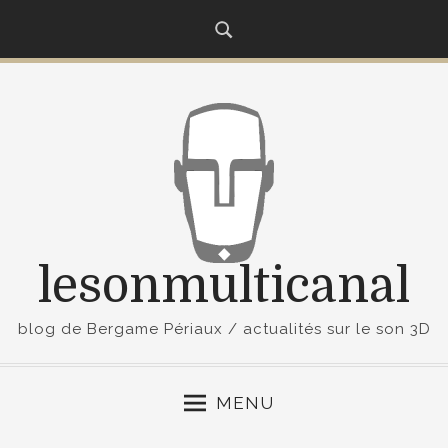
S
k
i
p
t
o
c
o
n
t
lesonmulticanal
e
n
t
blog de Bergame Périaux / actualités sur le son 3D
MENU