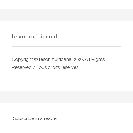
n
d
e
l
lesonmulticanal
’
a
Copyright © lesonmulticanal 2025 All Rights
r
Reserved / Tous droits réservés
t
i
c
l
Subscribe in a reader
e