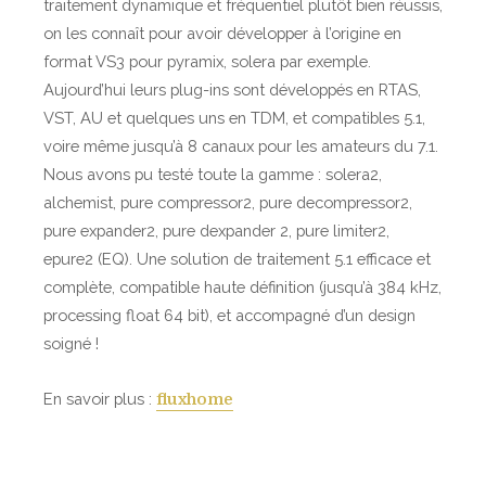
traitement dynamique et fréquentiel plutôt bien réussis,
l
on les connaît pour avoir développer à l’origine en
e
format VS3 pour pyramix, solera par exemple.
s
Aujourd’hui leurs plug-ins sont développés en RTAS,
5
VST, AU et quelques uns en TDM, et compatibles 5.1,
.
voire même jusqu’à 8 canaux pour les amateurs du 7.1.
1
Nous avons pu testé toute la gamme : solera2,
alchemist, pure compressor2, pure decompressor2,
pure expander2, pure dexpander 2, pure limiter2,
epure2 (EQ). Une solution de traitement 5.1 efficace et
complète, compatible haute définition (jusqu’à 384 kHz,
processing float 64 bit), et accompagné d’un design
soigné !
En savoir plus :
fluxhome