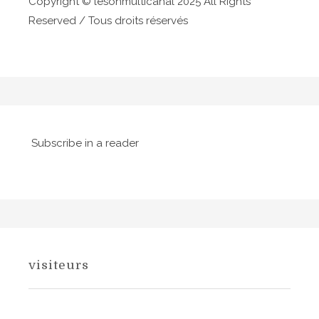
Copyright © lesonmulticanal 2025 All Rights
t
Reserved / Tous droits réservés
i
c
l
e
Subscribe in a reader
visiteurs