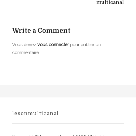
i
multicanal
g
a
Write a Comment
t
i
Vous devez
vous connecter
pour publier un
commentaire.
o
n
d
e
l
’
lesonmulticanal
a
r