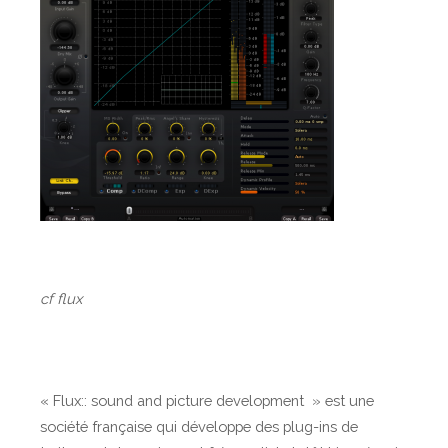
t
d
y
n
a
m
i
q
u
e
c
o
cf flux
m
p
a
t
« Flux:: sound and picture development » est une
i
société française qui développe des plug-ins de
b