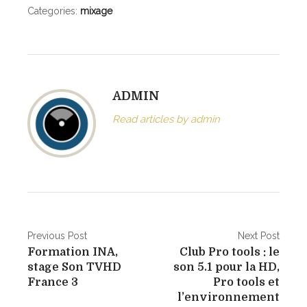
Categories:
mixage
ADMIN
Read articles by admin
N
Previous Post
Next Post
Formation INA,
Club Pro tools : le
a
stage Son TVHD
son 5.1 pour la HD,
v
France 3
Pro tools et
l’environnement