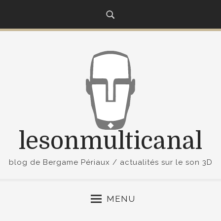
S
k
i
p
t
o
c
o
n
t
lesonmulticanal
e
n
t
blog de Bergame Périaux / actualités sur le son 3D
MENU