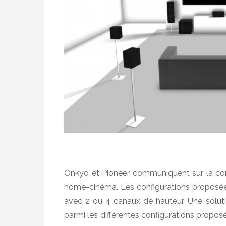
o
s
i
n
t
h
e
h
o
m
e
Onkyo et Pioneer communiquent sur la com
home-cinéma. Les configurations proposées son
avec 2 ou 4 canaux de hauteur. Une solutio
parmi les différentes configurations prop