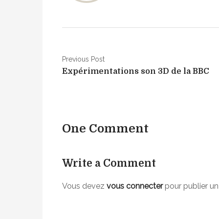
N
Previous Post
Expérimentations son 3D de la BBC
a
v
i
One Comment
g
a
Write a Comment
t
i
Vous devez
vous connecter
pour publier u
o