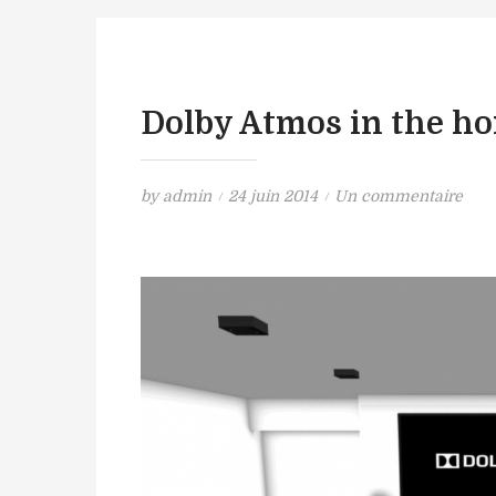
Dolby Atmos in the h
P
s
by
admin
24 juin 2014
Un commentaire
o
u
s
r
t
D
e
o
d
l
o
b
n
y
A
t
m