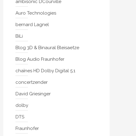
ambisonic DCourville
Auro Technologies
bernard Lagnel
BiLi
Blog 3D & Binaural Bleisaetze
Blog Audio Fraunhofer
chaînes HD Dolby Digital 5.1
concertzender
David Griesinger
dolby
DTS
Fraunhofer