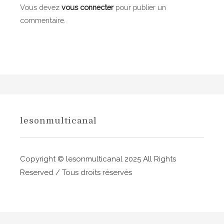
a
Vous devez
vous connecter
pour publier un
commentaire.
t
i
o
n
d
e
lesonmulticanal
l
’
Copyright © lesonmulticanal 2025 All Rights
a
Reserved / Tous droits réservés
r
t
i