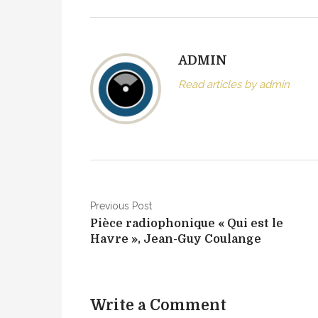
ADMIN
Read articles by admin
N
Previous Post
Pièce radiophonique « Qui est le
a
Havre », Jean-Guy Coulange
v
i
Write a Comment
g