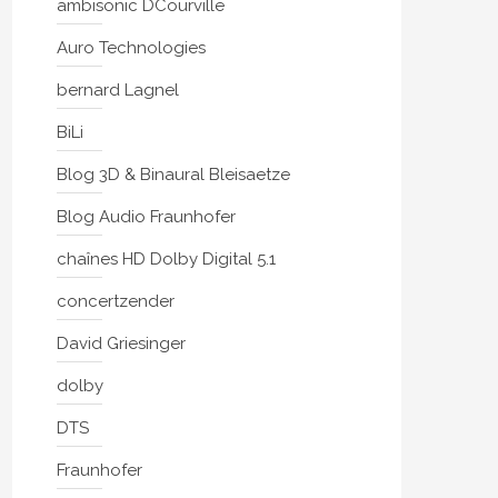
ambisonic DCourville
Auro Technologies
bernard Lagnel
BiLi
Blog 3D & Binaural Bleisaetze
Blog Audio Fraunhofer
chaînes HD Dolby Digital 5.1
concertzender
David Griesinger
dolby
DTS
Fraunhofer