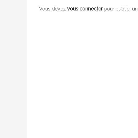
a
Vous devez
vous connecter
pour publier u
t
i
o
n
d
e
l
’
,
a
r
t