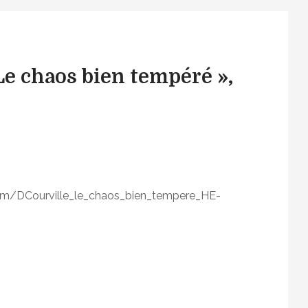
Le chaos bien tempéré »,
o
n
P
com/DCourville_le_chaos_bien_tempere_HE-
i
è
c
e
a
c
o