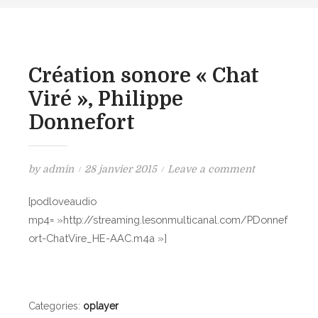
Création sonore « Chat
Viré », Philippe
Donnefort
P
o
by
admin
28 janvier 2015
Leave a comment
o
n
[podloveaudio
s
C
mp4= »http://streaming.lesonmulticanal.com/PDonnef
t
r
ort-ChatVire_HE-AAC.m4a »]
e
é
d
a
o
t
n
i
Categories:
oplayer
o