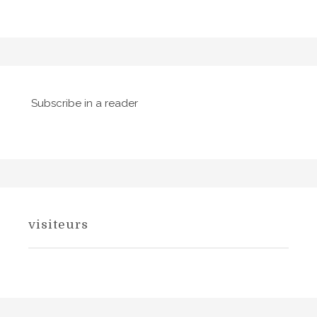
t
i
c
l
e
Subscribe in a reader
visiteurs