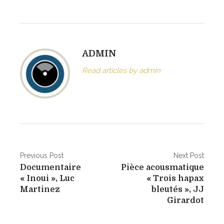
n
s
o
n
ADMIN
o
r
Read articles by admin
e
«
C
h
a
N
Previous Post
Next Post
t
Documentaire
Pièce acousmatique
V
a
« Inoui », Luc
« Trois hapax
i
v
Martinez
bleutés », JJ
r
Girardot
i
é