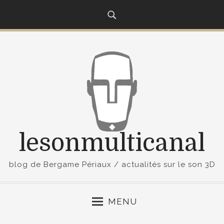
S
k
i
p
t
o
c
o
n
t
lesonmulticanal
e
n
t
blog de Bergame Périaux / actualités sur le son 3D
MENU