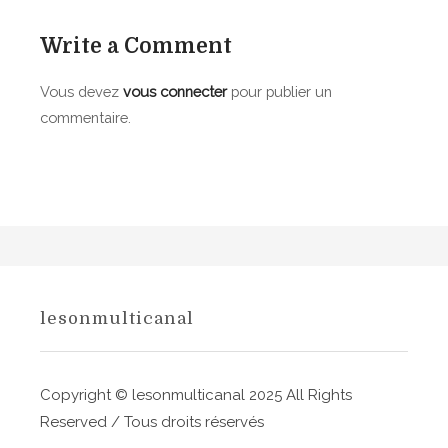
g
»
a
,
Write a Comment
P
t
Vous devez
vous connecter
pour publier un
h
i
i
commentaire.
l
o
i
n
p
p
d
e
e
D
l
o
n
lesonmulticanal
’
n
a
e
f
Copyright © lesonmulticanal 2025 All Rights
r
o
Reserved / Tous droits réservés
t
r