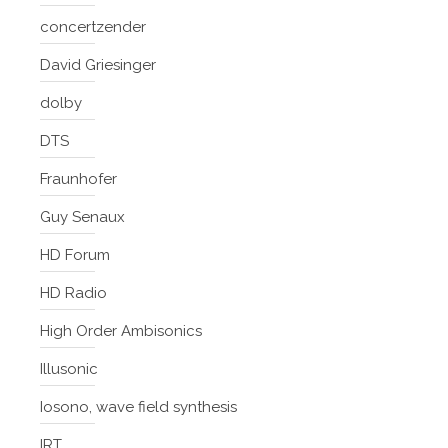
concertzender
David Griesinger
dolby
DTS
Fraunhofer
Guy Senaux
HD Forum
HD Radio
High Order Ambisonics
Illusonic
Iosono, wave field synthesis
IRT