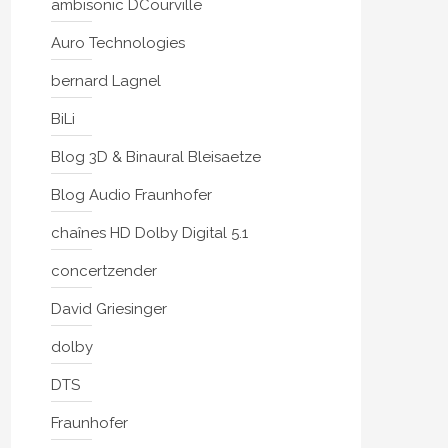
ambisonic DCourville
Auro Technologies
bernard Lagnel
BiLi
Blog 3D & Binaural Bleisaetze
Blog Audio Fraunhofer
chaînes HD Dolby Digital 5.1
concertzender
David Griesinger
dolby
DTS
Fraunhofer