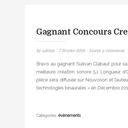
Gagnant Concours Crea
P
o
by
admin
7 février 2016
Leave a comment
o
n
Bravo au gagnant Sulivan Clabaut pour s
s
G
meilleure création sonore 5.1 Longueur d
t
a
e
g
pièce sera diffusée sur Nouvoson et l’auteur
d
n
technologies binaurales » en Décembre 201
o
a
n
n
t
C
Categories:
évènements
o