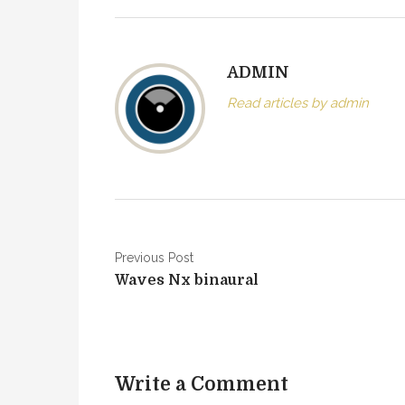
n
c
o
ADMIN
u
r
Read articles by admin
s
C
r
e
a
t
i
N
Previous Post
o
Waves Nx binaural
a
n
v
s
s
i
o
Write a Comment
g
n