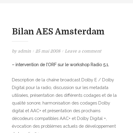
Bilan AES Amsterdam
P
o
by
admin
25 mai 2008
Leave a comment
o
n
– intervention de l’ORF sur le workshop Radio 5.1.
s
B
t
i
Description de la chaîne broadcast Dolby E / Dolby
e
l
Digital pour la radio, discussion sur les metadata
d
a
utilisées, présentation des différents codages et de la
o
n
qualité sonore, harmonisation des codages Dolby
n
A
E
digital et AAC+ et présentation des prochains
S
décodeurs compatibles AAC+ et Dolby Digital +,
A
évocation des problèmes actuels de développement
m