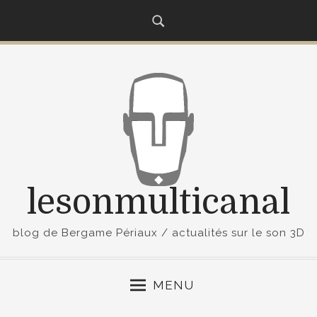
S
k
i
p
t
o
c
o
n
t
lesonmulticanal
e
n
t
blog de Bergame Périaux / actualités sur le son 3D
MENU