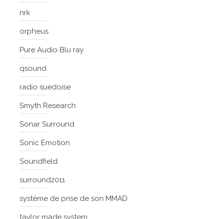
nrk
orpheus
Pure Audio Blu ray
qsound
radio suedoise
Smyth Research
Sonar Surround
Sonic Emotion
Soundfield
surround2011
système de prise de son MMAD
taylor made system