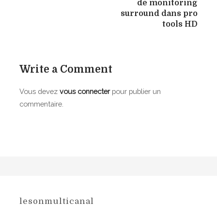
v
de monitoring
surround dans pro
i
tools HD
g
a
Write a Comment
t
i
Vous devez
vous connecter
pour publier un
commentaire.
o
n
d
e
l
’
lesonmulticanal
a