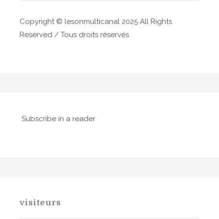
r
Copyright © lesonmulticanal 2025 All Rights
t
Reserved / Tous droits réservés
i
c
l
e
Subscribe in a reader
visiteurs