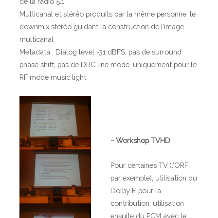
de la radio 5.1
s
Multicanal et stéréo produits par la même personne, le
t
downmix stéréo guidant la construction de l’image
e
multicanal
r
Metadata : Dialog level -31 dBFS, pas de surround
d
phase shift, pas de DRC line mode, uniquement pour le
a
RF mode music light
m
– Workshop TVHD
Pour certaines TV (l’ORF
par exemple), utilisation du
Dolby E pour la
contribution, utilisation
ensuite du PCM avec le