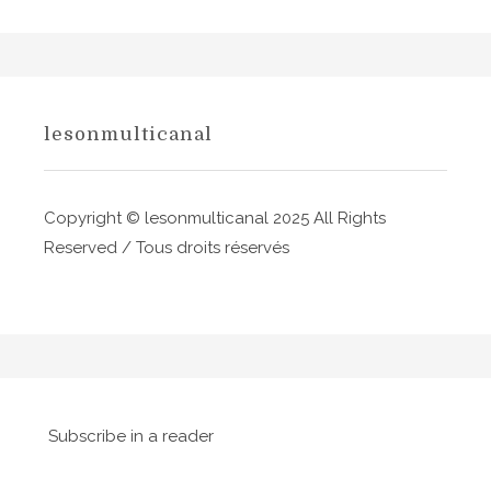
n
d
e
l
lesonmulticanal
’
a
Copyright © lesonmulticanal 2025 All Rights
r
Reserved / Tous droits réservés
t
i
c
l
Subscribe in a reader
e