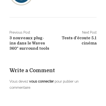
N
Previous Post
Next Post
3 nouveaux plug-
Tests d’écoute 5.1
a
ins dans le Waves
cinéma
v
360° surround tools
i
g
Write a Comment
a
Vous devez
vous connecter
pour publier un
t
commentaire.
i
o