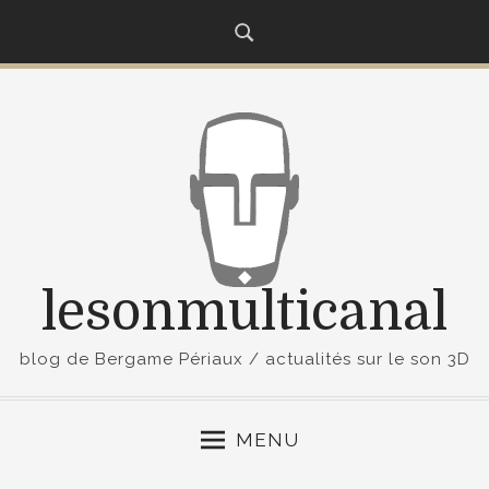
S
k
i
p
t
o
c
o
n
t
lesonmulticanal
e
n
t
blog de Bergame Périaux / actualités sur le son 3D
MENU