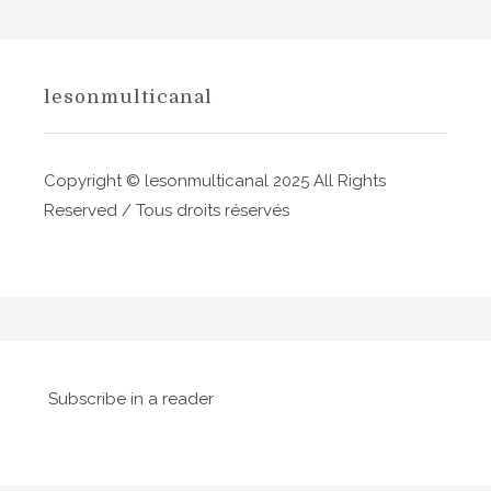
e
l
lesonmulticanal
’
a
Copyright © lesonmulticanal 2025 All Rights
r
Reserved / Tous droits réservés
t
i
c
l
e
Subscribe in a reader