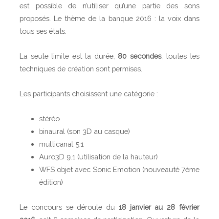
7
est possible de n’utiliser qu’une partie des sons
è
proposés. Le thème de la banque 2016 : la voix dans
m
tous ses états.
e
é
La seule limite est la durée,
80 secondes
, toutes les
d
techniques de création sont permises.
i
t
Les participants choisissent une catégorie :
i
o
stéréo
n
binaural (son 3D au casque)
multicanal 5.1
Auro3D 9.1 (utilisation de la hauteur)
WFS objet avec Sonic Emotion (nouveauté 7ème
édition)
Le concours se déroule du
18 janvier au 28 février