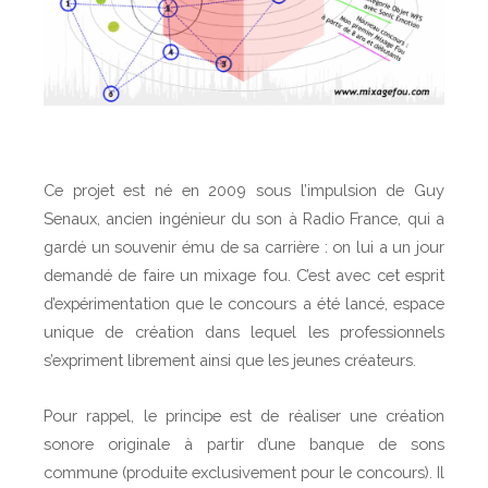
t
C
o
n
c
o
u
Ce projet est né en 2009 sous l’impulsion de Guy
r
Senaux, ancien ingénieur du son à Radio France, qui a
s
gardé un souvenir ému de sa carrière : on lui a un jour
M
demandé de faire un mixage fou. C’est avec cet esprit
i
d’expérimentation que le concours a été lancé, espace
x
unique de création dans lequel les professionnels
a
s’expriment librement ainsi que les jeunes créateurs.
g
e
Pour rappel, le principe est de réaliser une création
F
o
sonore originale à partir d’une banque de sons
u
commune (produite exclusivement pour le concours). Il