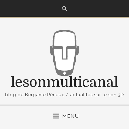
S
k
i
p
t
o
c
o
n
t
lesonmulticanal
e
n
t
blog de Bergame Périaux / actualités sur le son 3D
MENU