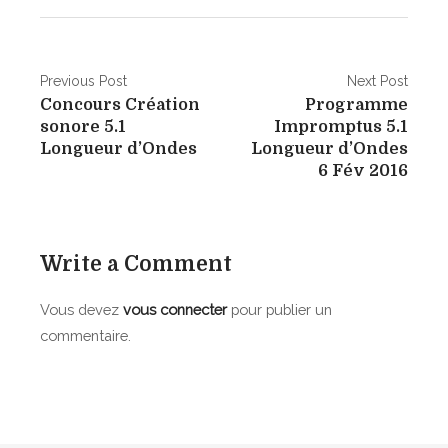
N
Previous Post
Next Post
Concours Création
Programme
a
sonore 5.1
Impromptus 5.1
v
Longueur d’Ondes
Longueur d’Ondes
6 Fév 2016
i
g
a
Write a Comment
t
Vous devez
vous connecter
pour publier un
i
commentaire.
o
n
d