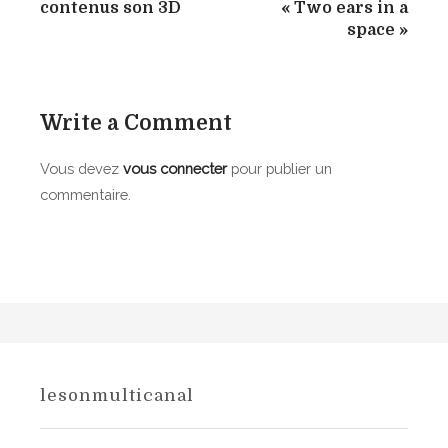
a
contenus son 3D
« Two ears in a
p
v
space »
o
s
i
i
g
t
Write a Comment
i
a
o
Vous devez
vous connecter
pour publier un
t
n
commentaire.
n
i
e
o
m
n
e
n
d
t
e
d
e
l
lesonmulticanal
s
’
c