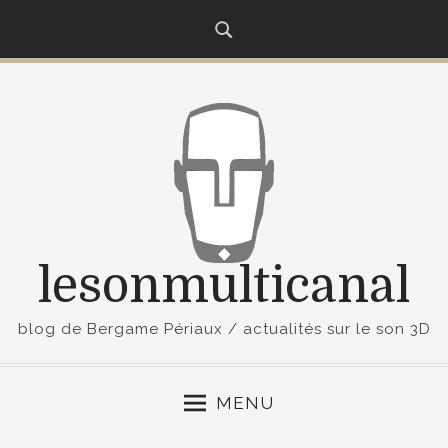
S
k
i
p
t
o
c
o
n
t
lesonmulticanal
e
n
t
blog de Bergame Périaux / actualités sur le son 3D
MENU