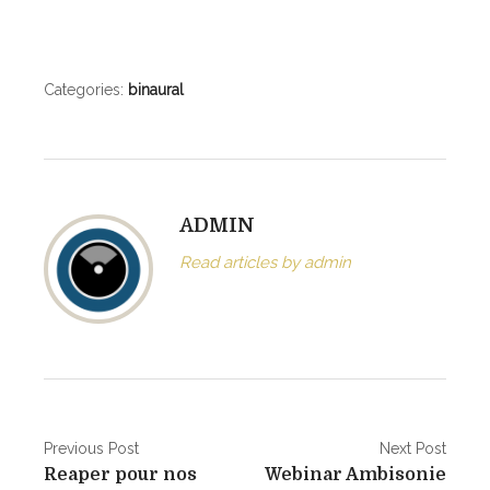
r
e
m
i
Categories:
binaural
s
e
e
n
ADMIN
q
u
Read articles by admin
e
s
t
i
o
n
N
d
Previous Post
Next Post
u
Reaper pour nos
Webinar Ambisonie