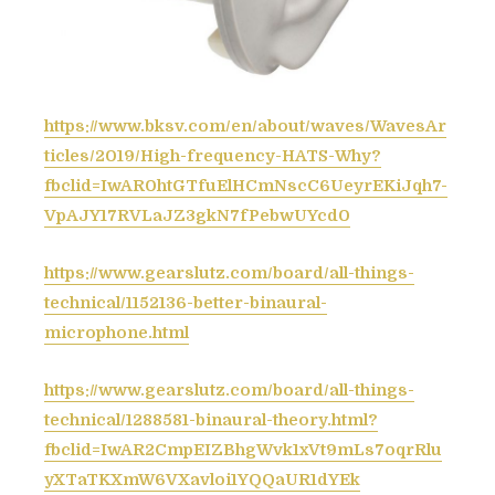
l
a
p
d
s
https://www.bksv.com/en/about/waves/WavesAr
b
ticles/2019/High-frequency-HATS-Why?
i
fbclid=IwAR0htGTfuElHCmNscC6UeyrEKiJqh7-
n
VpAJY17RVLaJZ3gkN7fPebwUYcd0
a
u
https://www.gearslutz.com/board/all-things-
r
technical/1152136-better-binaural-
a
microphone.html
l
e
https://www.gearslutz.com/board/all-things-
,
u
technical/1288581-binaural-theory.html?
n
fbclid=IwAR2CmpEIZBhgWvk1xVt9mLs7oqrRlu
e
yXTaTKXmW6VXavloi1YQQaUR1dYEk