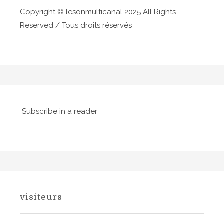
a
a
Copyright © lesonmulticanal 2025 All Rights
p
r
Reserved / Tous droits réservés
s
u
t
l
i
e
c
s
à
l
l
Subscribe in a reader
e
a
s
o
r
t
i
e
visiteurs
d
u