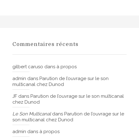
c
o
n
d
u
i
Commentaires récents
t
a
u
gilbert caruso
dans
à propos
d
admin
dans
Parution de l’ouvrage sur le son
i
multicanal chez Dunod
t
JF
dans
Parution de l’ouvrage sur le son multicanal
i
chez Dunod
f
?
Le Son Multicanal
dans
Parution de l’ouvrage sur le
son multicanal chez Dunod
admin
dans
à propos