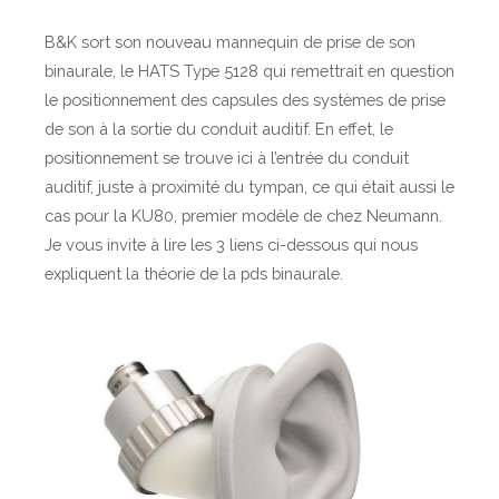
l
e
B&K sort son nouveau mannequin de prise de son
s
binaurale, le HATS Type 5128 qui remettrait en question
i
le positionnement des capsules des systèmes de prise
n
de son à la sortie du conduit auditif. En effet, le
t
positionnement se trouve ici à l’entrée du conduit
é
auditif, juste à proximité du tympan, ce qui était aussi le
r
cas pour la KU80, premier modèle de chez Neumann.
e
Je vous invite à lire les 3 liens ci-dessous qui nous
s
expliquent la théorie de la pds binaurale.
s
a
n
t
s
s
u
r