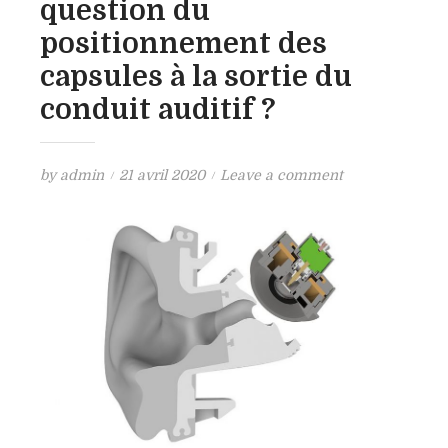
question du
positionnement des
capsules à la sortie du
conduit auditif ?
P
o
by
admin
21 avril 2020
Leave a comment
o
n
s
D
t
e
e
u
d
x
o
a
n
r
t
i
c