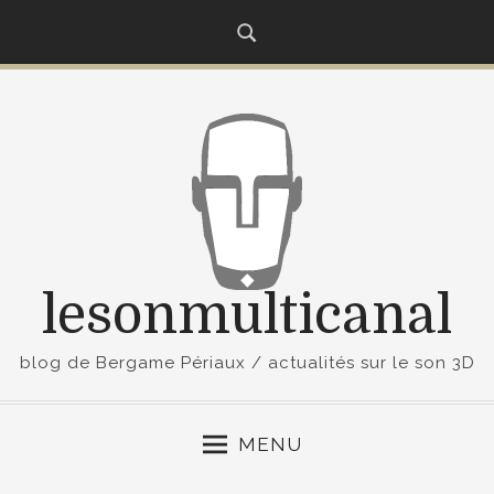
S
k
i
p
t
o
c
o
n
t
lesonmulticanal
e
n
t
blog de Bergame Périaux / actualités sur le son 3D
MENU