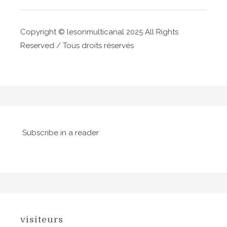
’
a
Copyright © lesonmulticanal 2025 All Rights
r
Reserved / Tous droits réservés
t
i
c
l
e
Subscribe in a reader
visiteurs