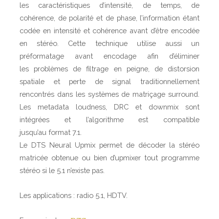
l
les caractéristiques d’intensité, de temps, de
S
cohérence, de polarité et de phase, l’information étant
u
codée en intensité et cohérence avant d’être encodée
r
en stéréo. Cette technique utilise aussi un
r
préformatage avant encodage afin d’éliminer
o
les problèmes de filtrage en peigne, de distorsion
u
spatiale et perte de signal traditionnellement
n
rencontrés dans les systèmes de matriçage surround.
d
Les metadata loudness, DRC et downmix sont
:
intégrées et l’algorithme est compatible
s
jusqu’au format 7.1.
o
Le DTS Neural Upmix permet de décoder la stéréo
l
matricée obtenue ou bien d’upmixer tout programme
u
stéréo si le 5.1 n’existe pas.
t
i
Les applications : radio 5.1, HDTV.
o
n