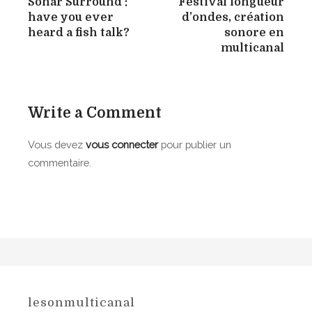
Sonar Surround :
Festival longueur
a
have you ever
d’ondes, création
v
heard a fish talk?
sonore en
multicanal
i
g
a
Write a Comment
t
Vous devez
vous connecter
pour publier un
i
commentaire.
o
n
d
e
l
lesonmulticanal