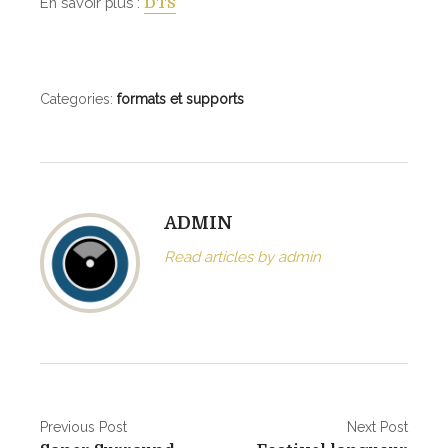
En savoir plus :
DTS
s
b
r
o
Categories:
formats et supports
a
d
c
a
s
ADMIN
t
Read articles by admin
5
.
1
N
Previous Post
Next Post