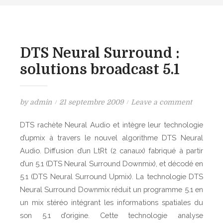
DTS Neural Surround :
solutions broadcast 5.1
P
o
by
admin
21 septembre 2009
Leave a comment
o
n
DTS rachète Neural Audio et intègre leur technologie
s
D
d’upmix à travers le nouvel algorithme DTS Neural
t
T
Audio. Diffusion d’un LtRt (2 canaux) fabriqué à partir
e
S
d’un 5.1 (DTS Neural Surround Downmix), et décodé en
d
N
5.1 (DTS Neural Surround Upmix). La technologie DTS
o
e
n
u
Neural Surround Downmix réduit un programme 5.1 en
r
un mix stéréo intégrant les informations spatiales du
a
son 5.1 d’origine. Cette technologie analyse