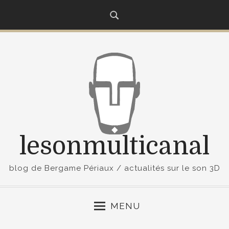
S
k
i
p
t
o
c
o
n
t
lesonmulticanal
e
n
t
blog de Bergame Périaux / actualités sur le son 3D
MENU