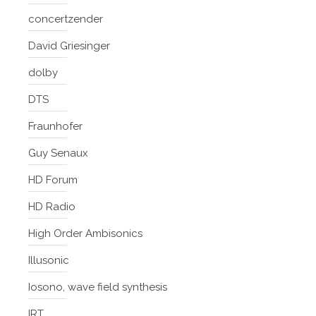
concertzender
David Griesinger
dolby
DTS
Fraunhofer
Guy Senaux
HD Forum
HD Radio
High Order Ambisonics
Illusonic
Iosono, wave field synthesis
IRT