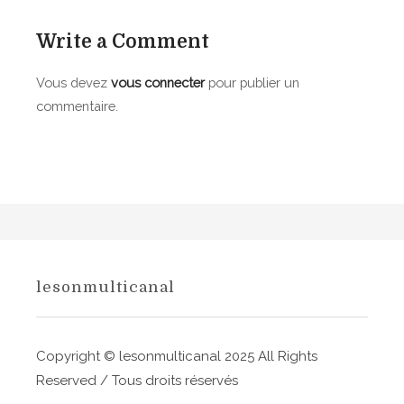
g
-
a
1
Write a Comment
9
t
Vous devez
vous connecter
pour publier un
f
i
é
commentaire.
v
o
r
n
i
e
d
r
e
l
»
A
lesonmulticanal
’
l
a
i
c
Copyright © lesonmulticanal 2025 All Rights
r
e
Reserved / Tous droits réservés
t
C