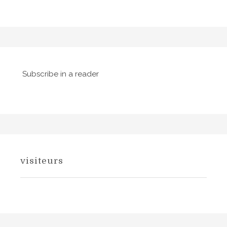
a
i
l
c
m
l
e
Subscribe in a reader
visiteurs