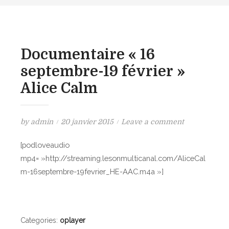
Documentaire « 16
septembre-19 février »
Alice Calm
P
o
by
admin
20 janvier 2015
Leave a comment
o
n
[podloveaudio
s
D
mp4= »http://streaming.lesonmulticanal.com/AliceCal
t
o
m-16septembre-19fevrier_HE-AAC.m4a »]
e
c
d
u
o
m
n
e
Categories:
oplayer
n