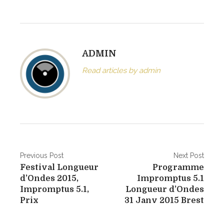
t
a
i
r
ADMIN
e
«
Read articles by admin
1
6
s
e
p
N
Previous Post
Next Post
t
Festival Longueur
Programme
e
a
d’Ondes 2015,
Impromptus 5.1
m
v
Impromptus 5.1,
Longueur d’Ondes
b
Prix
31 Janv 2015 Brest
i
r
e