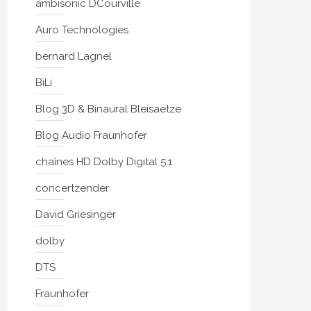
ambisonic DCourville
Auro Technologies
bernard Lagnel
BiLi
Blog 3D & Binaural Bleisaetze
Blog Audio Fraunhofer
chaînes HD Dolby Digital 5.1
concertzender
David Griesinger
dolby
DTS
Fraunhofer