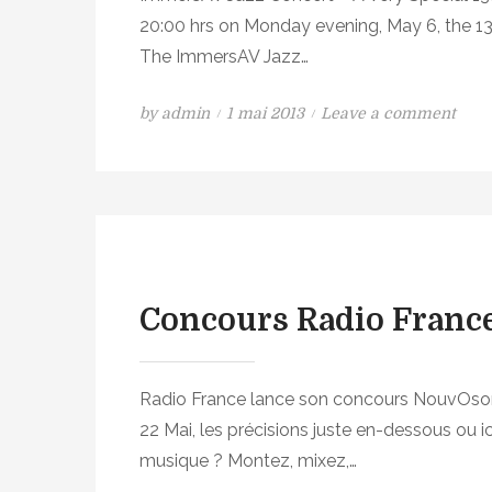
v
y
e
20:00 hrs on Monday evening, May 6, the 13
e
A
e
The ImmersAV Jazz…
A
t
t
u
m
s
d
P
o
by
admin
1 mai 2013
Leave a comment
o
u
i
o
n
s
r
o
s
I
e
N
O
t
m
n
o
v
e
m
F
u
e
d
e
r
v
r
o
r
a
O
H
n
s
n
s
Concours Radio Fran
e
A
c
o
a
V
e
n
d
J
5
Radio France lance son concours NouvOson, 
p
a
.
22 Mai, les précisions juste en-dessous ou 
h
z
1
musique ? Montez, mixez,…
o
z
/