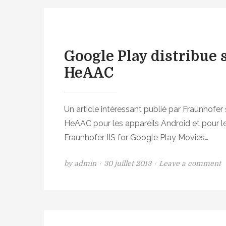
Google Play distribue s
HeAAC
Un article intéressant publié par Fraunhofer 
HeAAC pour les appareils Android et pour 
Fraunhofer IIS for Google Play Movies…
P
o
by
admin
30 juillet 2013
Leave a comment
o
n
s
G
t
o
e
o