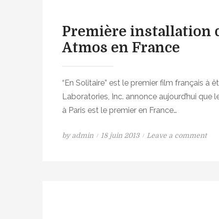
d
g
o
l
n
e
Première installation
P
Atmos en France
l
a
y
“En Solitaire” est le premier film français 
d
Laboratories, Inc. annonce aujourd’hui que l
i
à Paris est le premier en France…
s
t
r
P
o
by
admin
18 juin 2013
Leave a comment
i
o
n
b
s
P
u
t
r
e
e
e
s
d
m
o
o
i